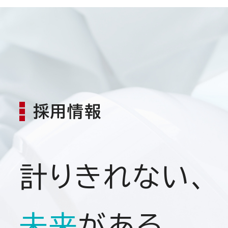
採用情報
計りきれない、
未来
がある。