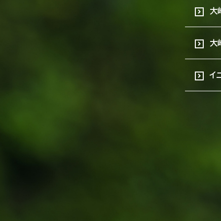
大
大
イ