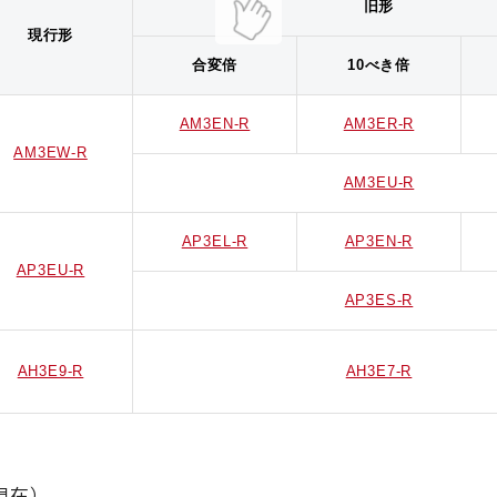
旧形
現行形
合変倍
10べき倍
AM3EN-R
AM3ER-R
AM3EW-R
AM3EU-R
AP3EL-R
AP3EN-R
AP3EU-R
AP3ES-R
AH3E9-R
AH3E7-R
現在）