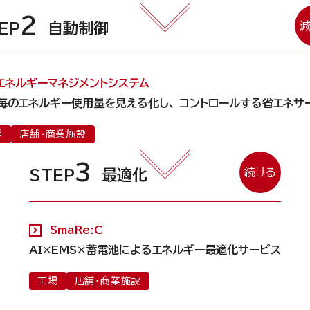
2
減
EP
自動制御
エネルギーマネジメントシステム
毎のエネルギー使用量を見える化し、 コントロールする省エネサ
場
店舗・商業施設
3
続ける
STEP
最適化
SmaRe:C
AI×EMS×蓄電池によるエネルギー最適化サービス
工場
店舗・商業施設