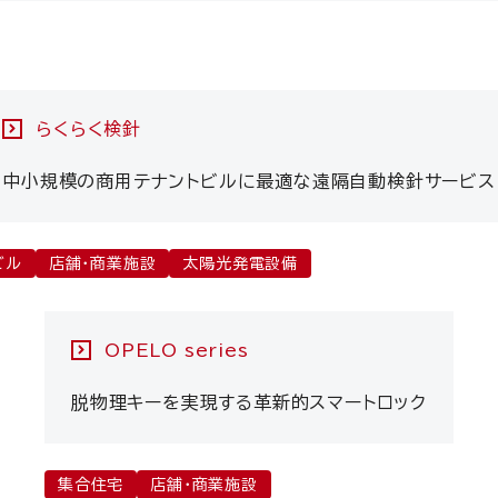
らくらく検針
中小規模の商用テナントビルに最適な遠隔自動検針サービス
ビル
店舗・商業施設
太陽光発電設備
OPELO series
脱物理キーを実現する革新的スマートロック
集合住宅
店舗・商業施設