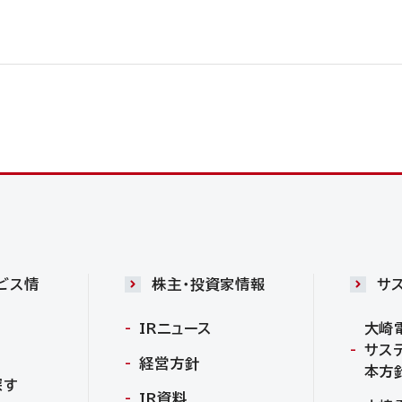
ビス情
株主・投資家情報
サ
IRニュース
大崎
サス
経営方針
本方
探す
IR資料