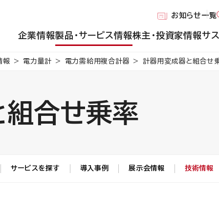
お知らせ一覧
企業情報
製品・サービス情報
株主・投資家情報
サ
情報
電力量計
電力需給用複合計器
計器用変成器と組合せ
と組合せ乗率
サービスを探す
導入事例
展示会情報
技術情報