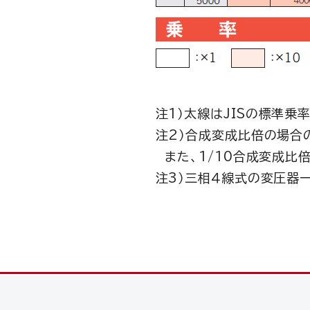
注1）太線はJISの標準乗
注2）合成変成比倍の場合
また、1/10合成変成比
注3）三相４線式の変圧器