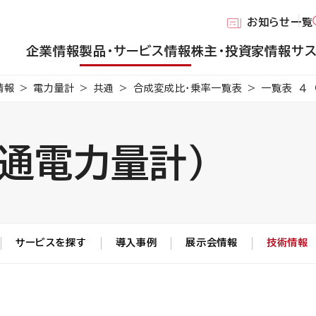
お知らせ一覧
企業情報
製品・サービス情報
株主・投資家情報
サ
情報
電力量計
共通
合成変成比・乗率一覧表
一覧表 ４ 
普通電力量計）
サービスを探す
導入事例
展示会情報
技術情報