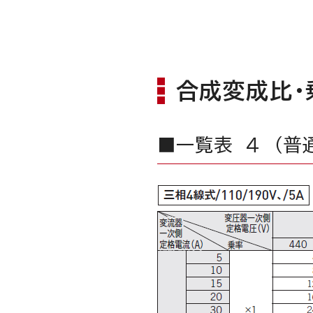
合成変成比・
■一覧表 ４ （普