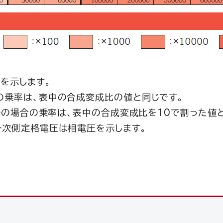
率を示します。
の乗率は、表中の合成変成比の値と同じです。
倍の場合の乗率は、表中の合成変成比を10で割った値
一次側定格電圧は相電圧を示します。