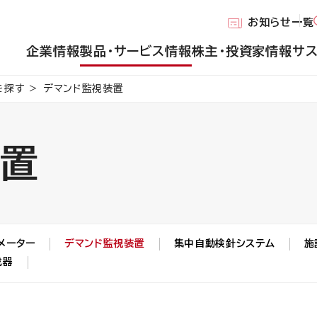
お知らせ一覧
企業情報
製品・サービス情報
株主・投資家情報
サ
を探す
デマンド監視装置
装置
メーター
デマンド監視装置
集中自動検針システム
施
成器