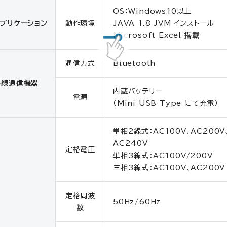
OS：Windows10以上
プリケーション
動作環境
JAVA 1.8 JVM インストール
Microsoft Excel 搭載
通信方式
Bluetooth
外線通信機器
内蔵バッテリー
電源
（Mini USB Type にて充電）
単相2線式：AC100V、AC200V
AC240V
定格電圧
単相3線式：AC100V/200V
三相3線式：AC100V、AC200V
定格周波
50Hz/60Hz
数