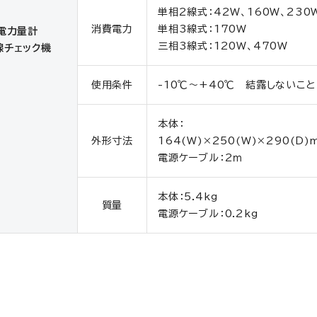
単相2線式：42W、160W、230
消費電力
単相3線式：170W
電力量計
三相3線式：120W、470W
線チェック機
使用条件
-10℃～+40℃ 結露しないこと
本体：
外形寸法
164(W)×250(W)×290(D)
電源ケーブル：2ｍ
本体：5.4kg
質量
電源ケーブル：0.2kg