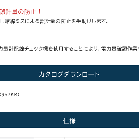
る誤計量の防止！
。結線ミスによる誤計量の防止を手助けします。
力量計配線チェック機を使用することにより、電力量確認作業
カタログダウンロード
（952KB）
仕様