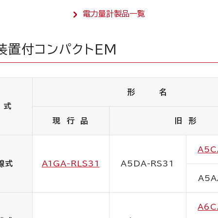
電力量計製品一覧
装置付コンパクトEM
形 名
 式
現 行 品
旧 形
A5C
線式
A1GA-RLS31
A5DA-RS31
A5A
A6C