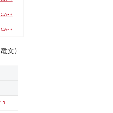
6CA-R
7CA-R
社電文）
1R