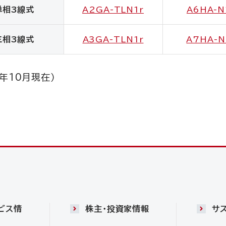
単相3線式
A2GA-TLN1r
A6HA-N
三相3線式
A3GA-TLN1r
A7HA-N
4年10月現在）
ビス情
株主・投資家情報
サ