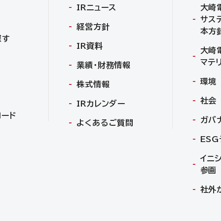
IRニュース
大崎
サス
経営方針
本方
探す
IR資料
大崎
マテ
業績・財務情報
環境
株式情報
社会
IRカレンダー
ロード
ガバ
よくあるご質問
ES
イニ
参画
社外