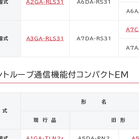
線式
A2GA-RLS31
A6DA-RS31
A6A
A7C
線式
A3GA-RLS31
A7DA-RS31
A7A
ントループ通信機能付コンパクトEM
形 名
 式
現 行 品
旧 形
線式
A1GA-TLN2r
A5DA-RN2
A