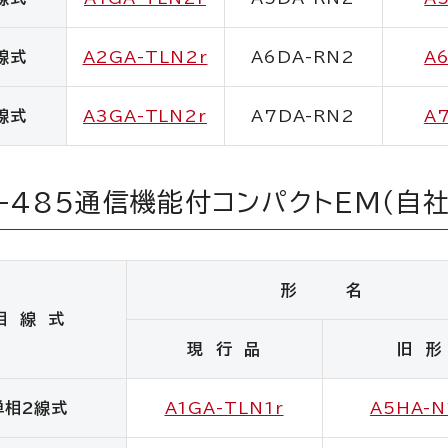
線式
A2GA-TLN2r
A6DA-RN2
A
線式
A3GA-TLN2r
A7DA-RN2
A
-485通信機能付コンパクトEM（自
形 名
相 線 式
現 行 品
旧 形
単相2線式
A1GA-TLN1r
A5HA-N