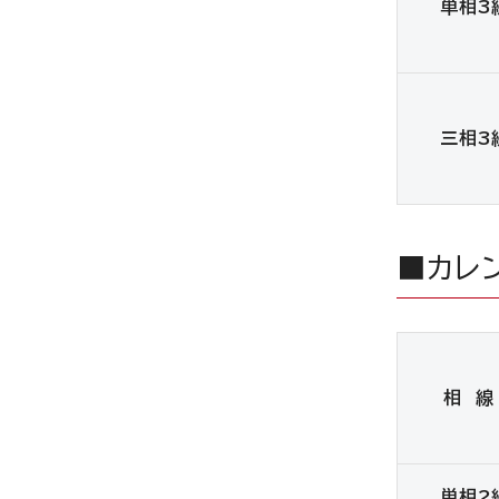
単相3
三相3
■カレ
相 線
単相2