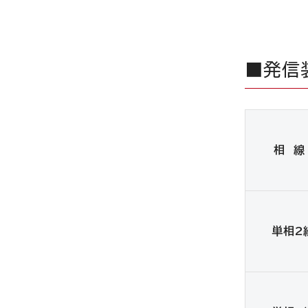
■発信
相 線
単相2