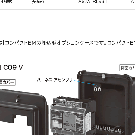
4線式
表面形
A8JA-RLS31
A
力量計コンパクトEMの埋込形オプションケースです。コンパクト