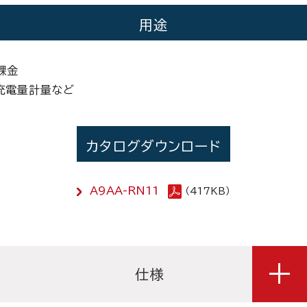
用途
課金
充電量計量など
カタログダウンロード
A9AA-RN11
（417KB）
仕様