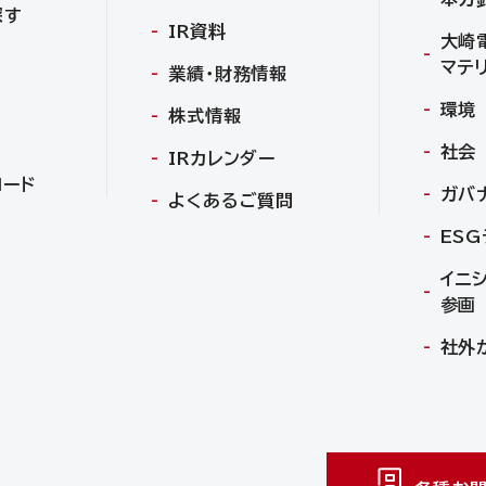
探す
IR資料
大崎
マテ
業績・財務情報
環境
株式情報
社会
IRカレンダー
ロード
ガバ
よくあるご質問
ES
イニ
参画
社外