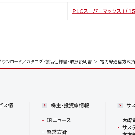
PLCスーパーマックスⅡ （15
ダウンロード／カタログ・製品仕様書・取扱説明書
電力線通信方式負
ビス情
株主・投資家情報
サ
IRニュース
大崎
サス
経営方針
本方