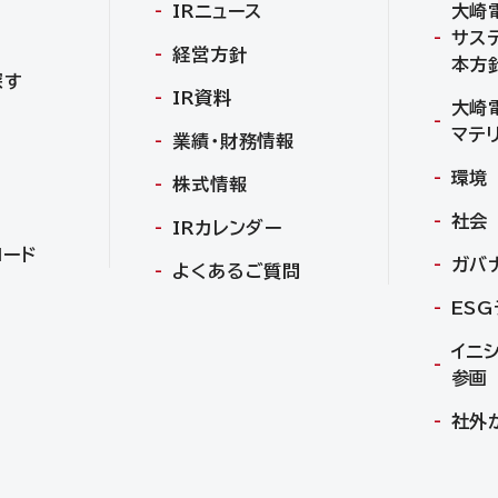
IRニュース
大崎
サス
経営方針
本方
探す
IR資料
大崎
マテ
業績・財務情報
環境
株式情報
社会
IRカレンダー
ロード
ガバ
よくあるご質問
ES
イニ
参画
社外