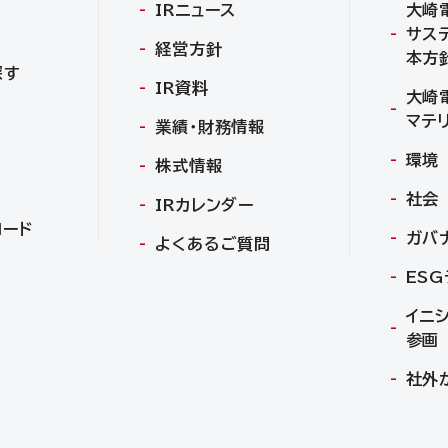
IRニュース
大崎
サス
経営方針
本方
探す
IR資料
大崎
マテ
業績・財務情報
環境
株式情報
社会
IRカレンダー
ロード
ガバ
よくあるご質問
ES
イニ
参画
社外