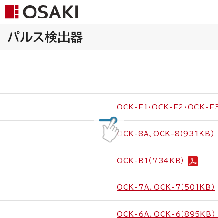
パルス検出器
OCK-F1・OCK-F2・OCK-F
OCK-8A、OCK-8（931KB）
OCK-B1（734KB）
OCK-7A、OCK-7（501KB）
OCK-6A、OCK-6（895KB）