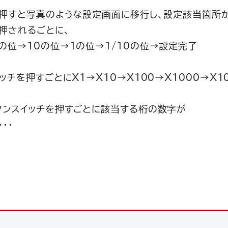
を押すと写真のような設定画面に移行し、設定該当箇所
が押されるごとに、
の位→10の位→1の位→1/10の位→設定完了
チを押すごとにX1→X10→X100→X1000→X100
タンスイッチを押すごとに該当する桁の数字が
・・