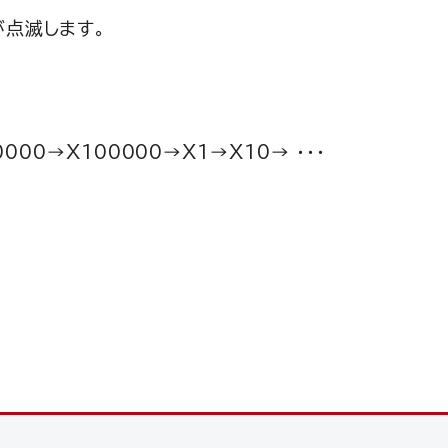
が点滅します。
00→X100000→X1→X10→ ・・・