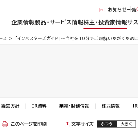
お知らせ一覧
企業情報
製品・サービス情報
株主・投資家情報
サ
ース
「インベスターズガイド」～当社を10分でご理解いただくため
経営方針
IR資料
業績・財務情報
株式情報
I
このページを印刷
文字サイズ
ふつう
大きく