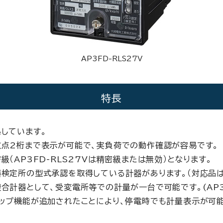
AP3FD-RLS27V
特長
しています。
点2桁まで表示が可能で、実負荷での動作確認が容易です。
級（AP3FD-RLS27Vは精密級または無効）となります。
検定所の型式承認を取得している計器があります。（対応品
合計器として、受変電所等での計量が一台で可能です。(AP3F
ップ機能が追加されたことにより、停電時でも計量表示が可能