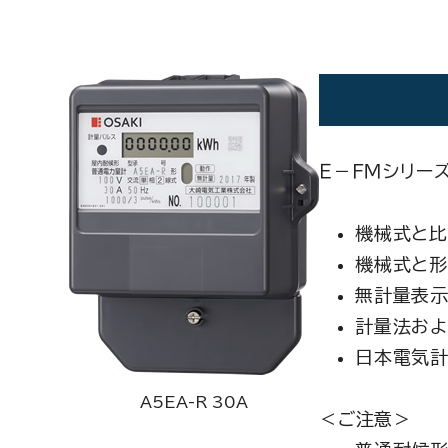
Ｅ－ＦＭシリー
機械式と比
機械式と形
無計量表示
計量法およ
日本電気計
A5EA-R 30A
＜ご注意＞