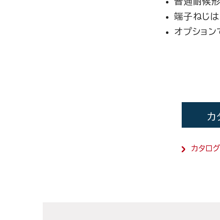
普通耐候形
端子ねじは
オプション
カ
カタロ