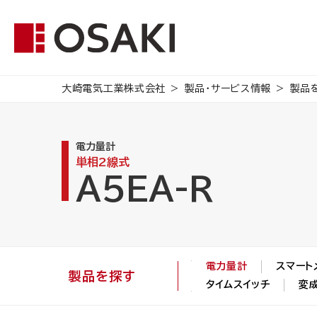
大崎電気工業株式会社
製品・サービス情報
製品
電力量計
単相2線式
A5EA-R
電力量計
スマート
製品を探す
タイムスイッチ
変