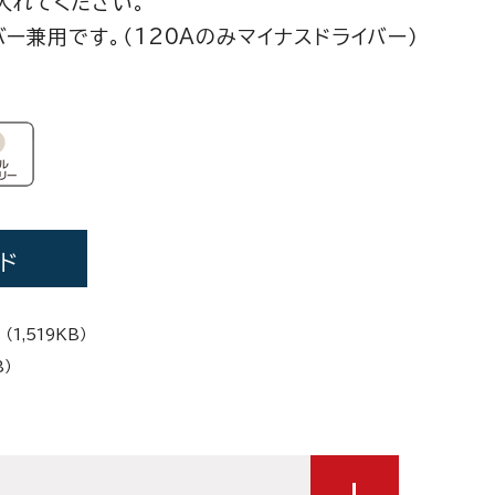
入れてください。
バー兼用です。（120Aのみマイナスドライバー）
ド
（1,519KB）
B）