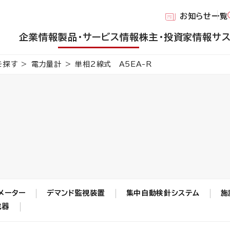
お知らせ一覧
企業情報
製品・サービス情報
株主・投資家情報
サ
を探す
電力量計
単相2線式
A5EA-R
メーター
デマンド監視装置
集中自動検針システム
施
成器